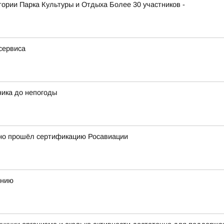
атории Парка Культуры и Отдыха Более 30 участников -
сервиса
ника до непогоды
но прошёл сертификацию Росавиации
ению