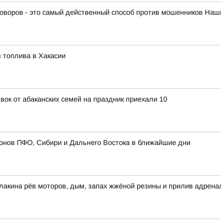
оворов - это самый действенный способ против мошенников Наши
 топлива в Хакасии
явок от абаканских семей на праздник приехали 10
онов ПФО, Сибири и Дальнего Востока в ближайшие дни
улакина рёв моторов, дым, запах жжёной резины и прилив адре