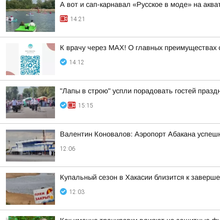
А вот и сап-карнавал «Русское в моде» на акв
14:21
К врачу через МАХ! О главных преимуществах 
14:12
"Лапы в строю" успли порадовать гостей празд
15:15
Валентин Коновалов: Аэропорт Абакана успеш
12:06
Купальный сезон в Хакасии близится к заверш
12:03