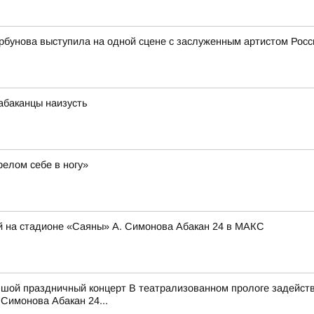
рбунова выступила на одной сцене с заслуженным артистом Ро
абаканцы наизусть
релом себе в ногу»
й на стадионе «Саяны» А. Симонова Абакан 24 в МАКС
ьшой праздничный концерт В театрализованном прологе задейств
Симонова Абакан 24...