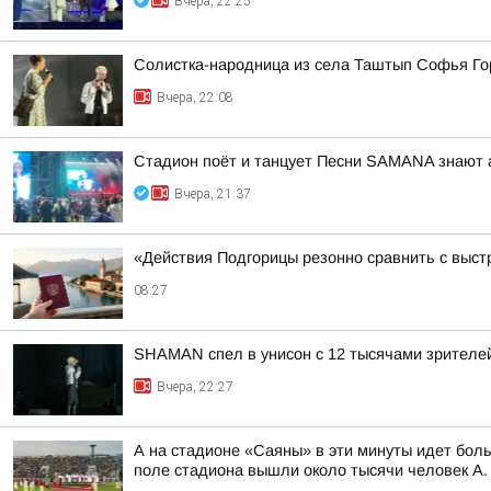
Вчера, 22:25
Солистка-народница из села Таштып Софья Го
Вчера, 22:08
Стадион поёт и танцует Песни SAMANA знают 
Вчера, 21:37
«Действия Подгорицы резонно сравнить с выст
08:27
SHAMAN спел в унисон с 12 тысячами зрителе
Вчера, 22:27
А на стадионе «Саяны» в эти минуты идет бол
поле стадиона вышли около тысячи человек А. 