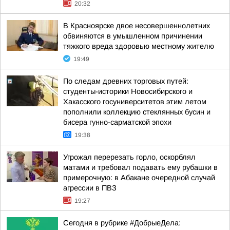
20:32
В Красноярске двое несовершеннолетних
обвиняются в умышленном причинении
тяжкого вреда здоровью местному жителю
19:49
По следам древних торговых путей:
студенты-историки Новосибирского и
Хакасского госуниверситетов этим летом
пополнили коллекцию стеклянных бусин и
бисера гунно-сарматской эпохи
19:38
Угрожал перерезать горло, оскорблял
матами и требовал подавать ему рубашки в
примерочную: в Абакане очередной случай
агрессии в ПВЗ
19:27
Сегодня в рубрике #ДобрыеДела: