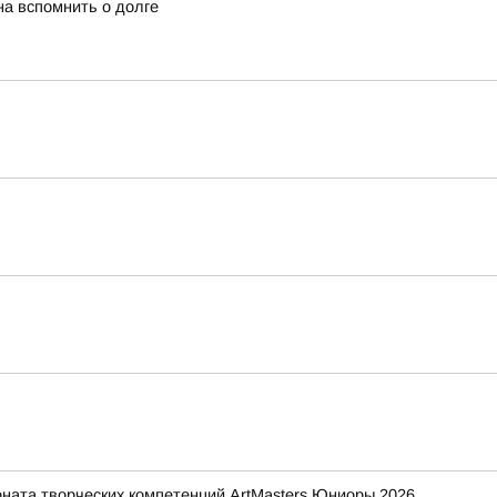
а вспомнить о долге
ната творческих компетенций ArtMasters Юниоры 2026