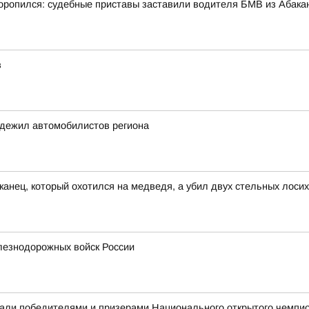
ропился: судебные приставы заставили водителя БМВ из Абакан
в
адежил автомобилистов региона
канец, который охотился на медведя, а убил двух стельных лосих
лезнодорожных войск России
али победителями и призерами Национального открытого чемпио