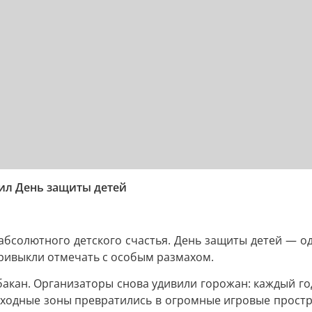
ил День защиты детей
 абсолютного детского счастья. День защиты детей — 
привыкли отмечать с особым размахом.
акан. Организаторы снова удивили горожан: каждый год
шеходные зоны превратились в огромные игровые простр