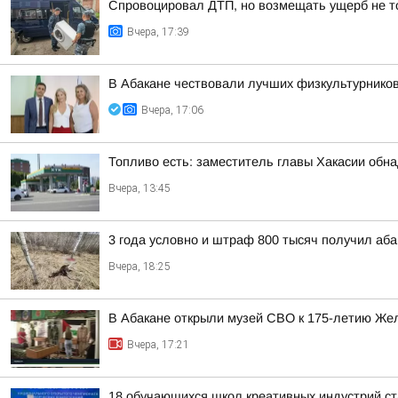
Спровоцировал ДТП, но возмещать ущерб не то
Вчера, 17:39
В Абакане чествовали лучших физкультурнико
Вчера, 17:06
Топливо есть: заместитель главы Хакасии обн
Вчера, 13:45
3 года условно и штраф 800 тысяч получил аба
Вчера, 18:25
В Абакане открыли музей СВО к 175-летию Же
Вчера, 17:21
18 обучающихся школ креативных индустрий ст