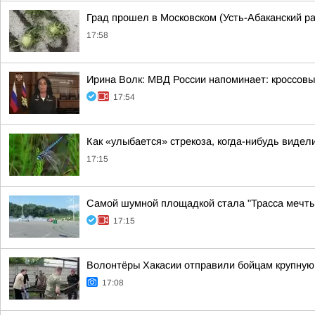
Град прошел в Московском (Усть-Абаканский р
17:58
Ирина Волк: МВД России напоминает: кроссовы
17:54
Как «улыбается» стрекоза, когда-нибудь видел
17:15
Самой шумной площадкой стала "Трасса мечты
17:15
Волонтёры Хакасии отправили бойцам крупну
17:08