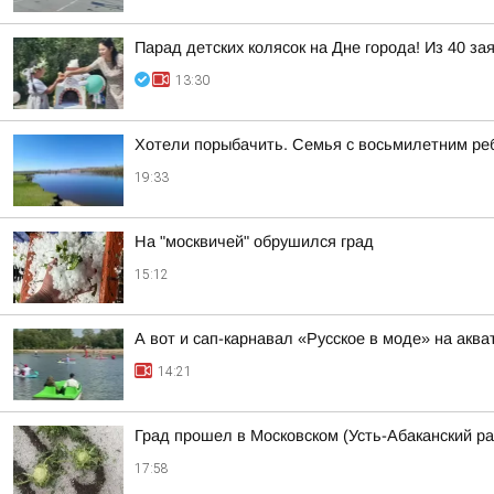
Парад детских колясок на Дне города! Из 40 за
13:30
Хотели порыбачить. Семья с восьмилетним ре
19:33
На "москвичей" обрушился град
15:12
А вот и сап-карнавал «Русское в моде» на акв
14:21
Град прошел в Московском (Усть-Абаканский ра
17:58