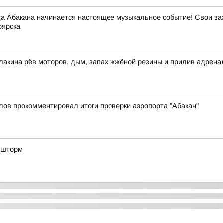
да Абакана начинается настоящее музыкальное событие! Свои з
оярска
улакина рёв моторов, дым, запах жжёной резины и прилив адре
лов прокомментировал итоги проверки аэропорта "Абакан"
д шторм