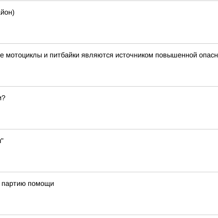
айон)
е мотоциклы и питбайки являются источником повышенной опасн
и?
"
ю партию помощи