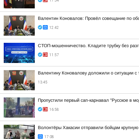
17:54
Валентин Коновалов: Провёл совещание по обс
12:42
СТОП-мошенничество. Кладите трубку без разг
11:57
Валентину Коновалову доложили о ситуации с 
13:45
Пропустили первый сап-карнавал "Русское в мо
16:58
Волонтёры Хакасии отправили бойцам крупну
17:08