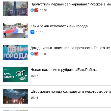
Пропустили первый сап-карнавал "Русское в м
16:58
Как Абакан отмечает День города
16:18
Дождь испытывает нас на прочность Те, кто не
16:09
Новая вакансия в рубрике #ЕстьРабота
15:57
Штормовая погода ожидается в некоторых рег
15:45