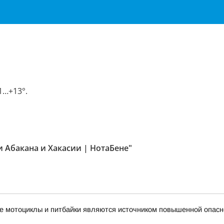
я
1…+13°.
и Абакана и Хакасии | НотаБене"
е мотоциклы и питбайки являются источником повышенной опасн