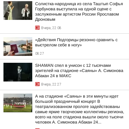
Солистка-народница из села Таштып Софья
Горбунова выступила на одной сцене с
заслуженным артистом России Ярославом
Дроновым
Вчера, 22:08
«Действия Подгорицы резонно сравнить с
выстрелом себе в ногу»
08:27
SHAMAN спел в унисон с 12 тысячами
зрителей на стадионе «Саяны» А. Симонова
Абакан 24 в МАКС
Вчера, 22:27
А на стадионе «Саяны» в эти минуты идет
большой праздничный концерт В
театрализованном прологе задействованы
самые яркие творческие коллективы региона,
всего на поле стадиона вышли около тысячи
человек А. Симонова Абакан 24...