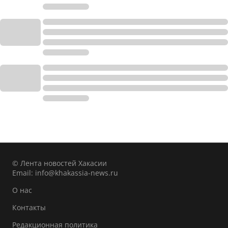
© Лента новостей Хакасии
Email:
info@khakassia-news.ru
О нас
Контакты
Редакционная политика