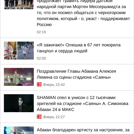
продолжает травить лидера Датской
народной партии Мортен Мессершмидта за
то, что он посмел общаться с черногорским
политиком, который - о, ужас! - поддерживает
Россию
02:15
«Я зажигаю!» Олюшка в 67 лет покорила
танцпол и сердца людей
02:00
Поздравление Главы Абакана Алексея
Лемина со сцены стадиона «Саяны»
Вчера, 22:42
SHAMAN спел в унисон с 12 тысячами
зрителей на стадионе «Саяны» А. Симонова
Абакан 24 в МАКС
Вчера, 22:27
Абакан благодарен артисту за настроение, за