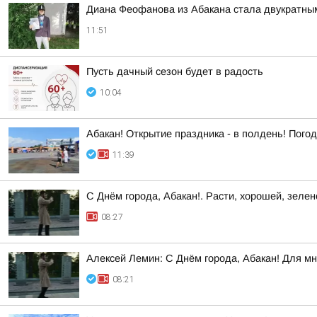
Диана Феофанова из Абакана стала двукратным
11:51
Пусть дачный сезон будет в радость
10:04
Абакан! Открытие праздника - в полдень! Пого
11:39
С Днём города, Абакан!. Расти, хорошей, зеле
08:27
Алексей Лемин: С Днём города, Абакан! Для мн
08:21