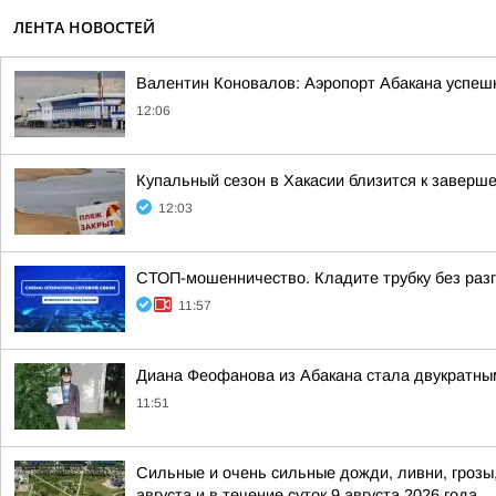
ЛЕНТА НОВОСТЕЙ
Валентин Коновалов: Аэропорт Абакана успе
12:06
Купальный сезон в Хакасии близится к заверш
12:03
СТОП-мошенничество. Кладите трубку без разг
11:57
Диана Феофанова из Абакана стала двукратным
11:51
Сильные и очень сильные дожди, ливни, грозы,
августа и в течение суток 9 августа 2026 года