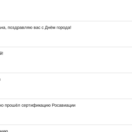
а, поздравляю вас с Днём города!
й!
я
но прошёл сертификацию Росавиации
ению