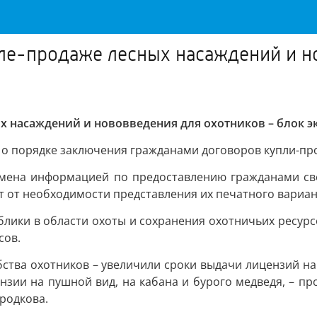
пле-продаже лесных насаждений и н
х насаждений и нововведения для охотников – блок э
н о порядке заключения гражданами договоров купли-пр
бмена информацией по предоставлению гражданами св
т от необходимости представления их печатного вариан
блики в области охоты и сохранения охотничьих ресурс
сов.
тва охотников – увеличили сроки выдачи лицензий на п
нзии на пушной вид, на кабана и бурого медведя, – пр
родкова.