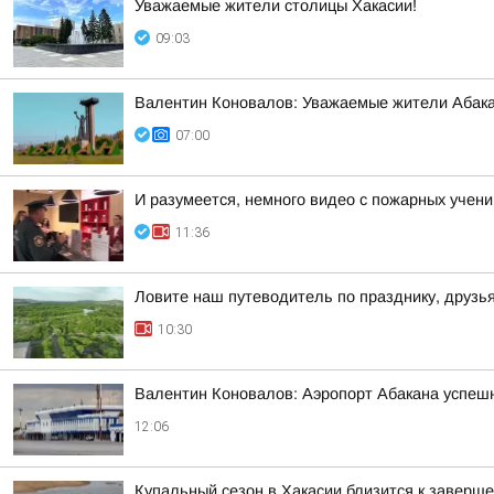
Уважаемые жители столицы Хакасии!
09:03
Валентин Коновалов: Уважаемые жители Абакан
07:00
И разумеется, немного видео с пожарных учени
11:36
Ловите наш путеводитель по празднику, друзь
10:30
Валентин Коновалов: Аэропорт Абакана успеш
12:06
Купальный сезон в Хакасии близится к заверш