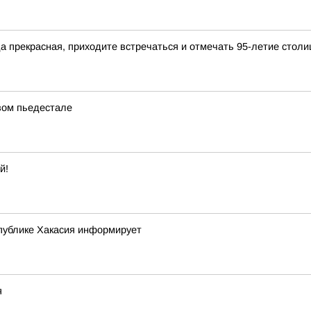
да прекрасная, приходите встречаться и отмечать 95-летие столи
вом пьедестале
й!
публике Хакасия информирует
я