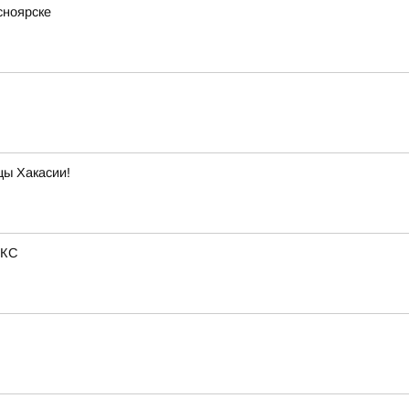
сноярске
цы Хакасии!
АКС