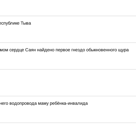
еспублике Тыва
амом сердце Саян найдено первое гнездо обыкновенного щура
него водопровода маму ребёнка-инвалида