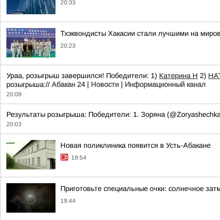
20:33
Тхэквондисты Хакасии стали лучшими на миро
20:23
Ураа, розыгрыш завершился! Победители: 1)
Катерина Н
2)
НА
розыгрыша://
Абакан 24 | Новости | Информационный канал
20:08
Результаты розыгрыша: Победители: 1. Зоряна (@Zoryashechk
20:03
Новая поликлиника появится в Усть-Абакане
19:54
Приготовьте специальные очки: солнечное зат
19:44