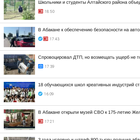
Школьники и студенты Алтайского района объе
18:50
В Абакане к обеспечению безопасности на авт
17:43
Спровоцировал ДТП, но возмещать ущерб не то
17:39
18 обучающихся школ креативных индустрий ст
16:09
В Абакане открыли музей СВО к 175-летию Же
17:21
3 года условно и штраф 800 тысяч получил аба