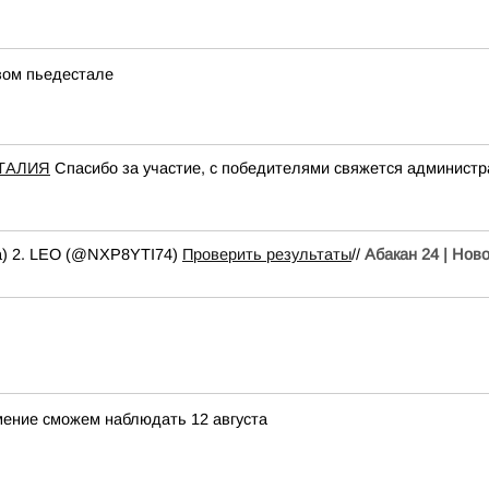
вом пьедестале
ТАЛИЯ
Спасибо за участие, с победителями свяжется администр
a) 2. LEO (@NXP8YTI74)
Проверить результаты
//
Абакан 24 | Нов
мение сможем наблюдать 12 августа