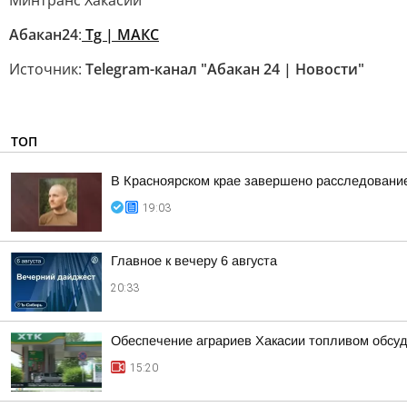
Минтранс Хакасии
Абакан24
:
Tg | MAКС
Источник:
Telegram-канал "Абакан 24 | Новости"
ТОП
В Красноярском крае завершено расследование
19:03
Главное к вечеру 6 августа
20:33
Обеспечение аграриев Хакасии топливом обсу
15:20