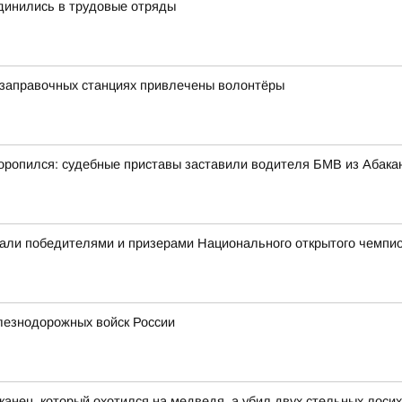
динились в трудовые отряды
озаправочных станциях привлечены волонтёры
ропился: судебные приставы заставили водителя БМВ из Абакан
али победителями и призерами Национального открытого чемпио
лезнодорожных войск России
канец, который охотился на медведя, а убил двух стельных лосих