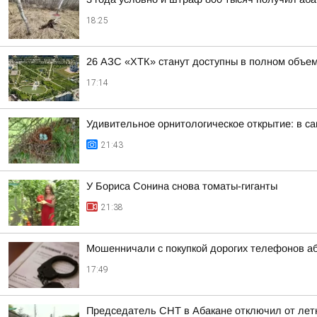
18:25
26 АЗС «ХТК» станут доступны в полном объем
17:14
Удивительное орнитологическое открытие: в с
21:43
У Бориса Сонина снова томаты-гиганты
21:38
Мошенничали с покупкой дорогих телефонов а
17:49
Председатель СНТ в Абакане отключил от лет