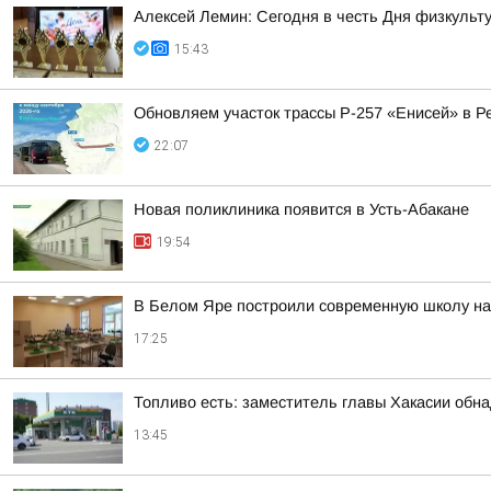
Алексей Лемин: Сегодня в честь Дня физкульт
15:43
Обновляем участок трассы Р-257 «Енисей» в Р
22:07
Новая поликлиника появится в Усть-Абакане
19:54
В Белом Яре построили современную школу на
17:25
Топливо есть: заместитель главы Хакасии обн
13:45