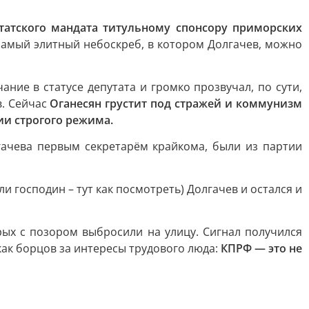
татского мандата титульному спонсору приморских
 самый элитный небоскреб, в котором Долгачев, можно
ие в статусе депутата и громко прозвучал, по сути,
в. Сейчас
Оганесян грустит под стражей и коммунизм
ии строгого режима.
ачева первым секретарём крайкома, были из партии
ли господин – тут как посмотреть) Долгачев и остался и
ых с позором выбросили на улицу. Сигнал получился
как борцов за интересы трудового люда:
КПРФ — это не