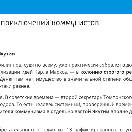
 приключений коммунистов
Якутии
илиппов, судя по всему, уже практически собрался в дор
ализации идей Карла Маркса, — в
колонию строгого р
. Денег там нет, имущество в значительной степени общ
таки равнее.
я. В советские времена — второй секретарь Томпонског
дора. То есть человек системный, проверенный времене
ителя коммунизма в отдельно взятой Якутии вполне д
ретательностью: один из 13 зафиксированных в уг