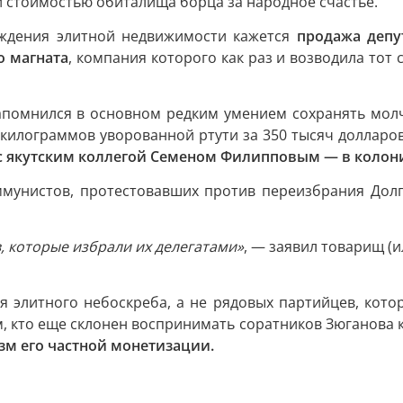
стоимостью обиталища борца за народное счастье.
ождения элитной недвижимости кажется
продажа депу
о магната
, компания которого как раз и возводила тот
помнился в основном редким умением сохранять молчан
килограммов уворованной ртути за 350 тысяч долларо
те с якутским коллегой Семеном Филипповым — в колон
ммунистов, протестовавших против переизбрания Долг
 которые избрали их делегатами»
, — заявил товарищ (и
 элитного небоскреба, а не рядовых партийцев, котор
м, кто еще склонен воспринимать соратников Зюганова 
зм его частной монетизации.