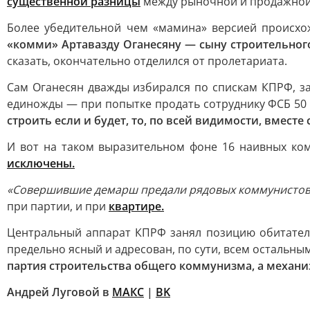
существенной разницы
между рыночной и продажной 
Более убедительной чем «мамина» версией происх
«комми» Артавазду Оганесяну — сыну строительног
сказать, окончательно отделился от пролетариата.
Сам Оганесян дважды избирался по спискам КПРФ, за
единожды — при попытке продать сотруднику ФСБ 50 
строить если и будет, то, по всей видимости, вмес
И вот на таком выразительном фоне 16 наивных ко
исключены
.
«Совершившие демарш предали рядовых коммунистов,
при партии, и при
квартире
.
Центральный аппарат КПРФ занял позицию обитателя
предельно ясный и адресован, по сути, всем остальны
партия строительства общего коммунизма, а механи
Андрей Луговой в
МАКС
|
ВK