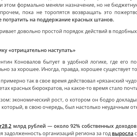
 этом формально меняли назначение, но не бюджетную п
впрочем, пока не торопятся возвращать это пожертв
е потратить на поддержание красных штанов.
ивает довольно простой порядок действий в подобных с
ику «отрицательно наступать»
нтин Коновалов бытует в удобной логике, где его п
льно за хорошее. Иногда, правда, хорошее существует 
— примерно так в свое время действовал «рязанский чудо
ах красных бюрократов, на какое-то время стало почти
зом: экономический рост, о котором он бодро доклад
м, который, в свою очередь, был настолько неудачным о
г
28,2
млрд рублей — около 92% собственных доходов
ая задолженность организаций региона за год
выросла
с