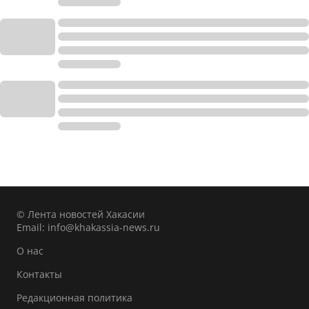
© Лента новостей Хакасии
Email:
info@khakassia-news.ru
О нас
Контакты
Редакционная политика