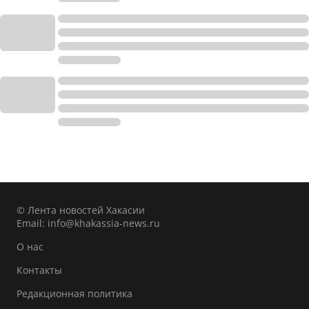
© Лента новостей Хакасии
Email:
info@khakassia-news.ru
О нас
Контакты
Редакционная политика