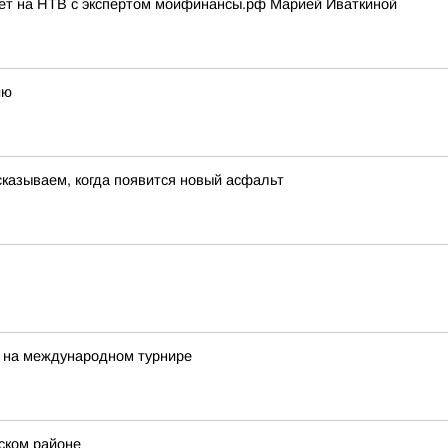
ет на НТВ с экспертом моифинансы.рф Марией Иваткиной
ию
казываем, когда появится новый асфальт
й на международном турнире
ском районе