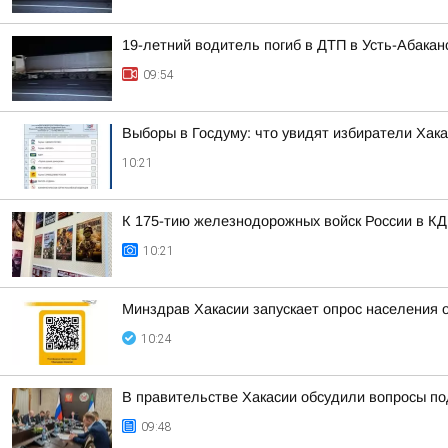
19-летний водитель погиб в ДТП в Усть-Абакан
09:54
Выборы в Госдуму: что увидят избиратели Хак
10:21
К 175-тию железнодорожных войск России в КД
10:21
Минздрав Хакасии запускает опрос населения 
10:24
В правительстве Хакасии обсудили вопросы по
09:48