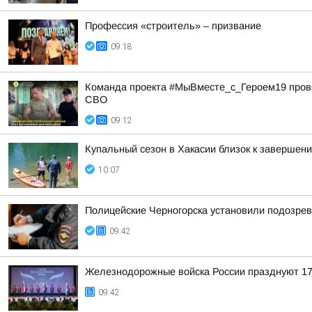
Профессия «строитель» – призвание
09:18
Команда проекта #МыВместе_с_Героем19 прове
СВО
09:12
Купальный сезон в Хакасии близок к завершен
10:07
Полицейские Черногорска установили подозрев
09:42
Железнодорожные войска России празднуют 1
09:42