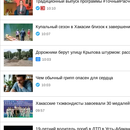
Традиционный выпуск программы #ТочныйРасч
10:10
Купальный сезон в Хакасии близок к завершен
10:07
Дорожники берут улицу Крылова штурмом: расс
10:03
Чем обычный грипп опасен для сердца
10:03
Хакасские тхэквондисты завоевали 30 медале
09:57
19-летний водитель погиб в ДТП в Усть-Абакан