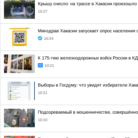
Крышу снесло: на трассе в Хакасии произошл
10:27
Минздрав Хакасии запускает опрос населения 
10:24
К 175-тию железнодорожных войск России в КД
10:21
Выборы в Госдуму: что увидят избиратели Хак
10:21
Подозреваемый в мошенничестве, совершённом
10:10