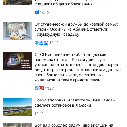
среднего общего образования
16:46
От студенческой дружбы до крепкой семьи:
супруги Осокины из Абакана отметили
«изумрудную» свадьбу
18:43
СТОП-мошенничество!. Полицейские
напоминают, что в России действует
уголовная ответственность для дропперов —
лиц, которые передают мошенникам данные
своих банковских карт, электронных
кошельков, а также средств связи...
13:27
Поезд здоровья «Святитель Лука» вновь
сделает остановки в Хакасии
15:45
Вот вам соболёк, задумчиво висящий на