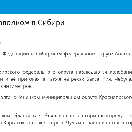
аводком в Сибири
и
й Федерации в Сибирском федеральном округе Анатол
бирского федерального округа наблюдаются колебан
 и её притоках, а также на реках Бакса, Кия, Чебул
8 сантиметров.
ДолганоНенецком муниципальном округе Красноярского
ской области, где объявлено пять штормовых предупреж
 Каргасок, а также на реке Чулым в районе посёлка го