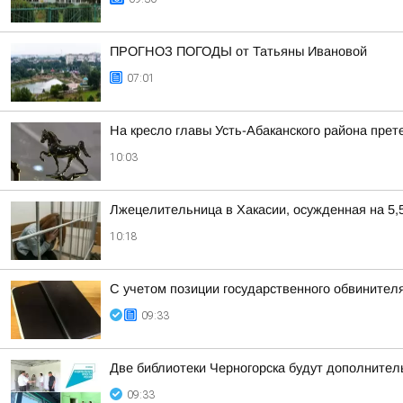
ПРОГНОЗ ПОГОДЫ от Татьяны Ивановой
07:01
На кресло главы Усть-Абаканского района пре
10:03
Лжецелительница в Хакасии, осужденная на 5,5
10:18
С учетом позиции государственного обвините
09:33
Две библиотеки Черногорска будут дополнител
09:33