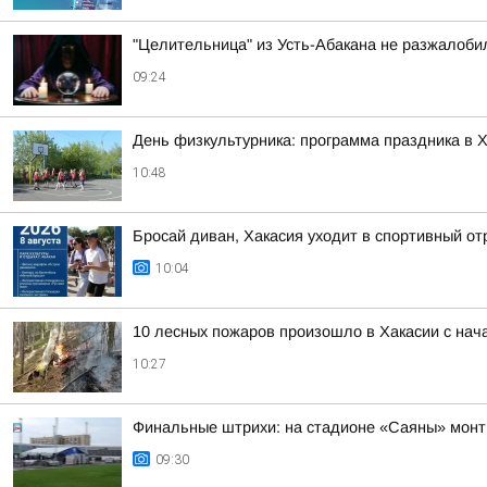
"Целительница" из Усть-Абакана не разжалоби
09:24
День физкультурника: программа праздника в 
10:48
Бросай диван, Хакасия уходит в спортивный отр
10:04
10 лесных пожаров произошло в Хакасии с нач
10:27
Финальные штрихи: на стадионе «Саяны» монт
09:30