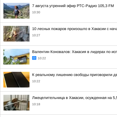
7 августа утренний эфир РТС-Радио 105,3 FM
10:30
10 лесных пожаров произошло в Хакасии с нач
10:27
Валентин Коновалов: Хакасия в лидерах по и
10:22
К реальному лишению свободы приговорили дв
10:22
Лжецелительница в Хакасии, осужденная на 5,5
10:18