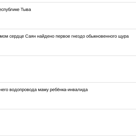
еспублике Тыва
амом сердце Саян найдено первое гнездо обыкновенного щура
него водопровода маму ребёнка-инвалида