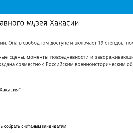
авного музея Хакасии
и. Она в свободном доступе и включает 19 стендов, по
ьные сцены, моменты повседневности и завораживающи
оздана совместно с Российским военноисторическим о
Хакасия"
сь собрать считаным кандидатам