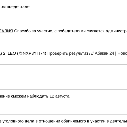
вом пьедестале
ТАЛИЯ
Спасибо за участие, с победителями свяжется администр
a) 2. LEO (@NXP8YTI74)
Проверить результаты
//
Абакан 24 | Нов
мение сможем наблюдать 12 августа
 уголовного дела в отношении обвиняемого в участии в деятель