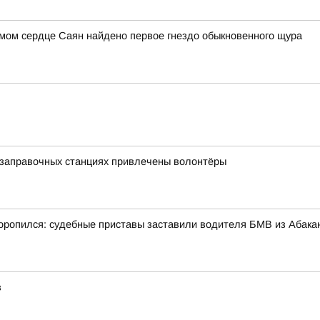
амом сердце Саян найдено первое гнездо обыкновенного щура
озаправочных станциях привлечены волонтёры
ропился: судебные приставы заставили водителя БМВ из Абакан
в