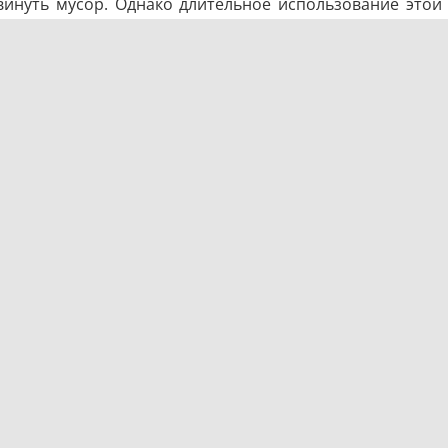
сдвинуть мусор. Однако длительное использование это
а может повредить металлические и резиновые детали, а
роблем, но серьезные засоры лучше доверить професси
ки
тернативный способ – пластиковую бутылку. Для этого п
вите отрезанную часть на слив.
давая давление.
антуза, не требует специальных инструментов. Чтобы
сь не допускать попадания жира и крупных остатков 
их в рабочем состоянии.