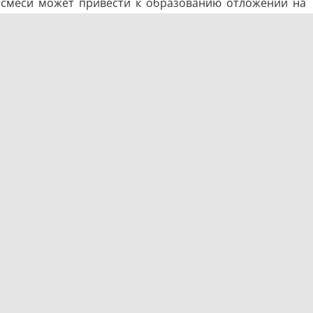
й смеси может привести к образованию отложений на
 проталкивание грязи может усугубить ситуацию.
оналам.
роведите следующие шаги:
 избежать подобных проблем в будущем, промывайте
пищи. Правильное использование сеток для слива и