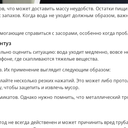
в, что может доставить массу неудобств. Остатки пищ
х запахов. Когда вода не уходит должным образом, важ
могающие справиться с засорами, особенно когда проб
антуз
ельно оценить ситуацию: вода уходит медленно, вовсе н
ифоне, где скапливаются тяжелые вещества.
уз. Их применение выглядит следующим образом:
лайте несколько резких нажатий. Это может либо протол
у, чтобы зацепить и извлечь мусор.
микатов. Однако нужно помнить, что металлический тро
етод не всегда действенен и может причинить вред трубам