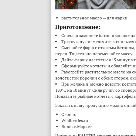
растительное масло — для жарки
Приготовление:
Сначала замочите батон в молоке на
Треску и лук измельчите, используя
Смешайте фарш с отжатым батоном, 
перец. Тщательно перемешайте массу.
Дайте фаршу настояться 15 минут, ч
Сформируйте котлеты и обваляйте и
Разогрейте растительное масло на с
золотистой корочки с обеих сторон, око
При желании, можно довести котлеты
180°C на 10 минут. Сняв ручку со сковор
Подавайте рыбные котлеты с картофел
Заказать нашу продукцию можно онлайн
Ozon.ru
Wildberries.ru
Яндекс.Маркет
Источник:
KALITVA посуда для жизни