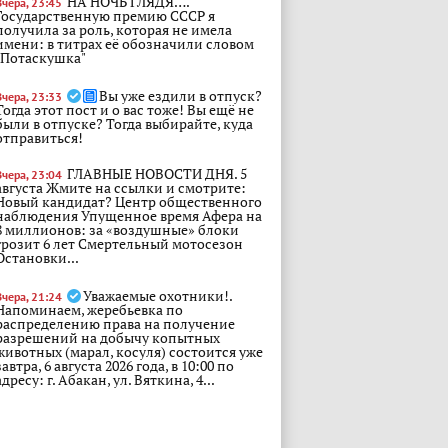
НА НОЧЬ ГЛЯДЯ….
Вчера, 23:45
Государственную премию СССР я
получила за роль, которая не имела
имени: в титрах её обозначили словом
"Потаскушка"
Вы уже ездили в отпуск?
Вчера, 23:33
Тогда этот пост и о вас тоже! Вы ещё не
были в отпуске? Тогда выбирайте, куда
отправиться!
ГЛАВНЫЕ НОВОСТИ ДНЯ. 5
Вчера, 23:04
августа Жмите на ссылки и смотрите:
Новый кандидат? Центр общественного
наблюдения Упущенное время Афера на
8 миллионов: за «воздушные» блоки
грозит 6 лет Смертельный мотосезон
Остановки...
Уважаемые охотники!.
Вчера, 21:24
Напоминаем, жеребьевка по
распределению права на получение
разрешений на добычу копытных
животных (марал, косуля) состоится уже
завтра, 6 августа 2026 года, в 10:00 по
адресу: г. Абакан, ул. Вяткина, 4...
Туризм в России бьет
Вчера, 21:03
рекорды