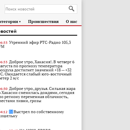
атегории
Происшествия
О нас
►
овостей
Утренний эфир РТС-Радио 105,3
06:33
FM
Доброе утро, Хакасия!. В четверг 6
06:33
августа по прогнозу температура
воздуха достигнет значений +18 — +32
°С. Ожидается слабый юго-восточный
ветер 2 м/с
Доброе утро, друзья. Сильная жара
06:30
в Хакасии сменилась дождями, сегодня
по региону переменная облачность,
местами ливни, грозы
Выстрел по собственному
04:12
кошельку