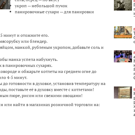
укроп — небольшой пучок
панировочные сухари — для панировки
 5 минут и отожмите его.
 мясорубку или блендер.
яйцом, манкой, рубленым укропом, добавьте соль и
тобы манка успела набухнуть.
х в панировочных сухарях.
ковороде и обжарьте котлеты на среднем огне до
ло 4-5 минут.
 до готовности в духовке, установив температуру на
оды, поставьте её в духовку вместе с котлетами!
ьным пюре, рисом или свежими овощами!
 или найти в магазинах розничной торговли на: