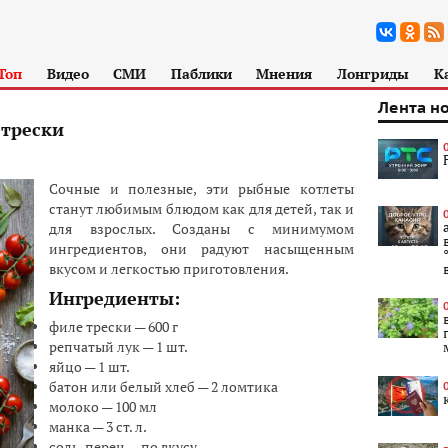
Топ
Видео
СМИ
Паблики
Мнения
Лонгриды
К
Лента н
 трески
Сочные и полезные, эти рыбные котлеты
станут любимым блюдом как для детей, так и
для взрослых. Созданы с минимумом
ингредиентов, они радуют насыщенным
вкусом и легкостью приготовления.
Ингредиенты:
филе трески — 600 г
репчатый лук — 1 шт.
яйцо — 1 шт.
батон или белый хлеб — 2 ломтика
молоко — 100 мл
манка — 3 ст. л.
соль, перец — по вкусу