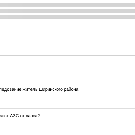
следование житель Ширинского района
сают АЗС от хаоса?