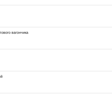
тового вагончика
ей