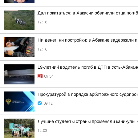
Дал покататься: в Хакасии обвинили отца пог
12:16
Ни денег, ни постройки: в Абакане задержали 
12:16
19-летний водитель погиб в ДТП в Усть-Абакан
09:54
Прокуратурой в порядке арбитражного судопро
09:12
Лучшие студенты страны променяли каникулы на
12:03