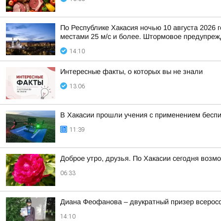
По Республике Хакасия ночью 10 августа 2026 г
местами 25 м/с и более. Штормовое предупрежд
14:10
Интересные факты, о которых вы не знали
13:06
В Хакасии прошли учения с применением бесп
11:39
Доброе утро, друзья. По Хакасии сегодня возм
06:33
Диана Феофанова – двукратный призер всеросс
14:10